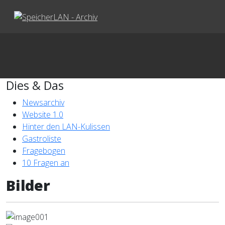
Dies & Das
Newsarchiv
Website 1.0
Hinter den LAN-Kulissen
Gastroliste
Fragebogen
10 Fragen an
Bilder